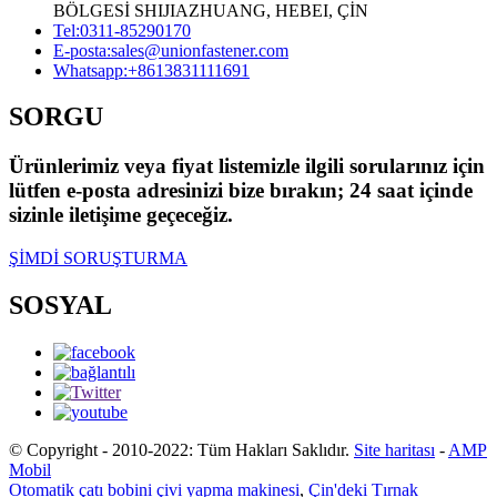
BÖLGESİ SHIJIAZHUANG, HEBEI, ÇİN
Tel:
0311-85290170
E-posta:
sales@unionfastener.com
Whatsapp:
+8613831111691
SORGU
Ürünlerimiz veya fiyat listemizle ilgili sorularınız için
lütfen e-posta adresinizi bize bırakın; 24 saat içinde
sizinle iletişime geçeceğiz.
ŞİMDİ SORUŞTURMA
SOSYAL
© Copyright - 2010-2022: Tüm Hakları Saklıdır.
Site haritası
-
AMP
Mobil
Otomatik çatı bobini çivi yapma makinesi
,
Çin'deki Tırnak