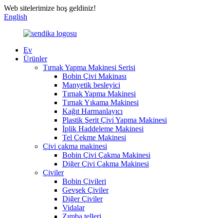
Web sitelerimize hoş geldiniz!
English
Ev
Ürünler
Tırnak Yapma Makinesi Serisi
Bobin Çivi Makinası
Manyetik besleyici
Tırnak Yapma Makinesi
Tırnak Yıkama Makinesi
Kağıt Harmanlayıcı
Plastik Şerit Çivi Yapma Makinesi
İplik Haddeleme Makinesi
Tel Çekme Makinesi
Çivi çakma makinesi
Bobin Çivi Çakma Makinesi
Diğer Çivi Çakma Makinesi
Çiviler
Bobin Çivileri
Gevşek Çiviler
Diğer Çiviler
Vidalar
Zımba telleri