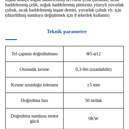
haddelenmiş çelik, soğuk haddelenmiş pürüzsüz yüzeyli yuvarlak
çubuk, sıcak haddelenmiş inşaat demiri, yuvarlak çubuk vb. için
(düzeltilmiş namluyu değiştirmek için 8 tekerlek kullanın)
Teknik parametre
Tel çapının doğrultulması
Φ5-φ12
Otomatik kesme
0,3-9m (uzatılabilir)
Kesme uzunluğu toleransı
±5 mm
Doğrultma hızı
50 m/dak
Doğrultma namlusu motor
9KW
gücü