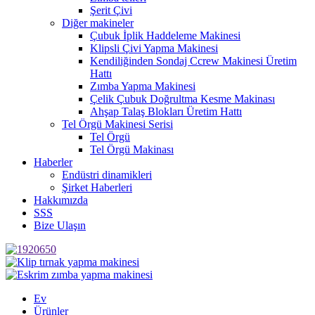
Şerit Çivi
Diğer makineler
Çubuk İplik Haddeleme Makinesi
Klipsli Çivi Yapma Makinesi
Kendiliğinden Sondaj Ccrew Makinesi Üretim
Hattı
Zımba Yapma Makinesi
Çelik Çubuk Doğrultma Kesme Makinası
Ahşap Talaş Blokları Üretim Hattı
Tel Örgü Makinesi Serisi
Tel Örgü
Tel Örgü Makinası
Haberler
Endüstri dinamikleri
Şirket Haberleri
Hakkımızda
SSS
Bize Ulaşın
Ev
Ürünler