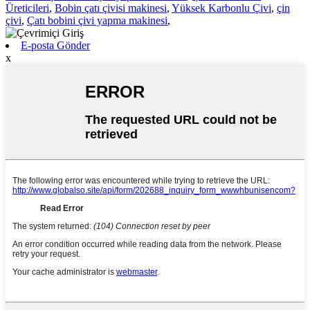
Üreticileri
,
Bobin çatı çivisi makinesi
,
Yüksek Karbonlu Çivi
,
çin
çivi
,
Çatı bobini çivi yapma makinesi
,
E-posta Gönder
x