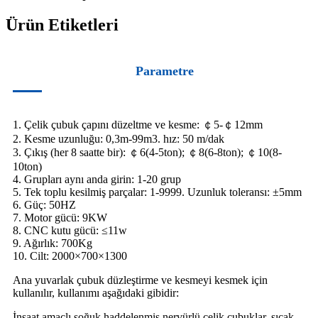
Ürün Etiketleri
Parametre
1. Çelik çubuk çapını düzeltme ve kesme: ￠5-￠12mm
2. Kesme uzunluğu: 0,3m-99m3. hız: 50 m/dak
3. Çıkış (her 8 saatte bir): ￠6(4-5ton); ￠8(6-8ton); ￠10(8-
10ton)
4. Grupları aynı anda girin: 1-20 grup
5. Tek toplu kesilmiş parçalar: 1-9999. Uzunluk toleransı: ±5mm
6. Güç: 50HZ
7. Motor gücü: 9KW
8. CNC kutu gücü: ≤11w
9. Ağırlık: 700Kg
10. Cilt: 2000×700×1300
Ana yuvarlak çubuk düzleştirme ve kesmeyi kesmek için
kullanılır, kullanımı aşağıdaki gibidir:
İnşaat amaçlı soğuk haddelenmiş nervürlü çelik çubuklar, sıcak