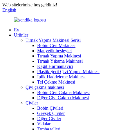
Web sitelerimize hoş geldiniz!
English
Ev
Ürünler
Tırnak Yapma Makinesi Serisi
Bobin Çivi Makinası
Manyetik besleyici
Tırnak Yapma Makinesi
Tırnak Yıkama Makinesi
Kağıt Harmanlayıcı
Plastik Şerit Çivi Yapma Makinesi
İplik Haddeleme Makinesi
Tel Çekme Makinesi
Çivi çakma makinesi
Bobin Çivi Çakma Makinesi
Diğer Çivi Çakma Makinesi
Çiviler
Bobin Çivileri
Gevşek Çiviler
Diğer Çiviler
Vidalar
Zımba telleri