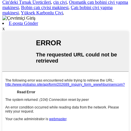
Çin'deki Tırnak Üreticileri
,
çin çivi
,
Otomatik çatı bobini çivi yapma
makinesi
,
Bobin çatı çivisi makinesi
,
Çatı bobini çivi yapma
makinesi
,
Yüksek Karbonlu Çivi
,
E-posta Gönder
x