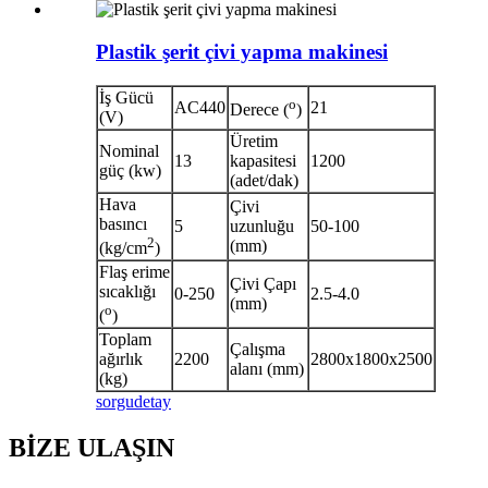
Plastik şerit çivi yapma makinesi
İş Gücü
o
AC
440
21
Derece (
)
(V)
Üretim
Nominal
13
kapasitesi
1200
güç (kw)
(adet/dak)
Hava
Çivi
basıncı
5
uzunluğu
50-100
2
(mm)
(kg/cm
)
Flaş erime
Çivi Çapı
sıcaklığı
0-250
2.5-4.0
(mm)
o
(
)
Toplam
Çalışma
ağırlık
2200
2800x1800x2500
alanı (mm)
(kg)
sorgu
detay
BİZE ULAŞIN