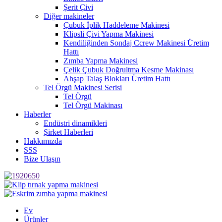
Şerit Çivi
Diğer makineler
Çubuk İplik Haddeleme Makinesi
Klipsli Çivi Yapma Makinesi
Kendiliğinden Sondaj Ccrew Makinesi Üretim
Hattı
Zımba Yapma Makinesi
Çelik Çubuk Doğrultma Kesme Makinası
Ahşap Talaş Blokları Üretim Hattı
Tel Örgü Makinesi Serisi
Tel Örgü
Tel Örgü Makinası
Haberler
Endüstri dinamikleri
Şirket Haberleri
Hakkımızda
SSS
Bize Ulaşın
Ev
Ürünler