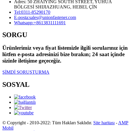
Adres: 50 ZHAIYING SOUTH STREET, YUHUA
BÖLGESİ SHIJIAZHUANG, HEBEI, ÇİN
Tel:
0311-85290170
E-posta:
sales@unionfastener.com
Whatsapp:
+8613831111691
SORGU
Ürünlerimiz veya fiyat listemizle ilgili sorularınız için
lütfen e-posta adresinizi bize bırakın; 24 saat içinde
sizinle iletişime geçeceğiz.
ŞİMDİ SORUŞTURMA
SOSYAL
© Copyright - 2010-2022: Tüm Hakları Saklıdır.
Site haritası
-
AMP
Mobil