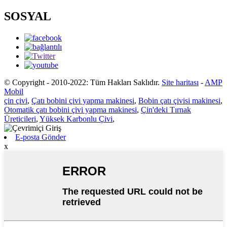
SOSYAL
© Copyright - 2010-2022: Tüm Hakları Saklıdır.
Site haritası
-
AMP
Mobil
çin çivi
,
Çatı bobini çivi yapma makinesi
,
Bobin çatı çivisi makinesi
,
Otomatik çatı bobini çivi yapma makinesi
,
Çin'deki Tırnak
Üreticileri
,
Yüksek Karbonlu Çivi
,
E-posta Gönder
x