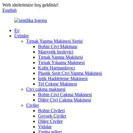
Web sitelerimize hoş geldiniz!
English
Ev
Ürünler
Tırnak Yapma Makinesi Serisi
Bobin Çivi Makinası
Manyetik besleyici
Tırnak Yapma Makinesi
Tırnak Yıkama Makinesi
Kağıt Harmanlayıcı
Plastik Şerit Çivi Yapma Makinesi
İplik Haddeleme Makinesi
Tel Çekme Makinesi
Çivi çakma makinesi
Bobin Çivi Çakma Makinesi
Diğer Çivi Çakma Makinesi
Çiviler
Bobin Çivileri
Gevşek Çiviler
Diğer Çiviler
Vidalar
Zımba telleri