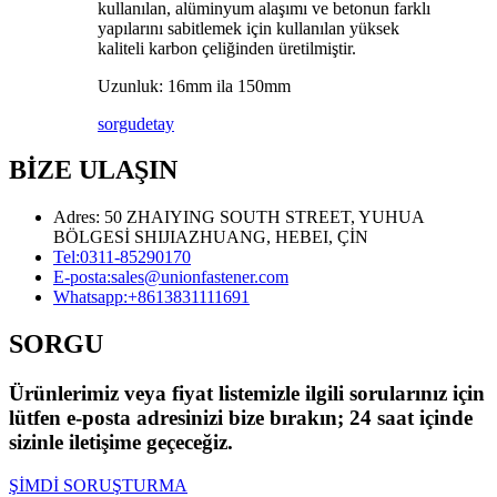
kullanılan, alüminyum alaşımı ve betonun farklı
yapılarını sabitlemek için kullanılan yüksek
kaliteli karbon çeliğinden üretilmiştir.
Uzunluk: 16mm ila 150mm
sorgu
detay
BİZE ULAŞIN
Adres: 50 ZHAIYING SOUTH STREET, YUHUA
BÖLGESİ SHIJIAZHUANG, HEBEI, ÇİN
Tel:
0311-85290170
E-posta:
sales@unionfastener.com
Whatsapp:
+8613831111691
SORGU
Ürünlerimiz veya fiyat listemizle ilgili sorularınız için
lütfen e-posta adresinizi bize bırakın; 24 saat içinde
sizinle iletişime geçeceğiz.
ŞİMDİ SORUŞTURMA