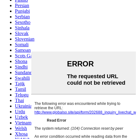
Persian
Punjabi
Serbian
Sesotho
Sinhala
Slovak
Slovenian
Somali
Samoan
Scots Gaelic
Shona
Sindhi
Sundanese
Swahili
Tajik
Tamil
Telugu
Thai
Ukrainian
Urdu
Uzbek
Vietnamese
Welsh
Xhosa