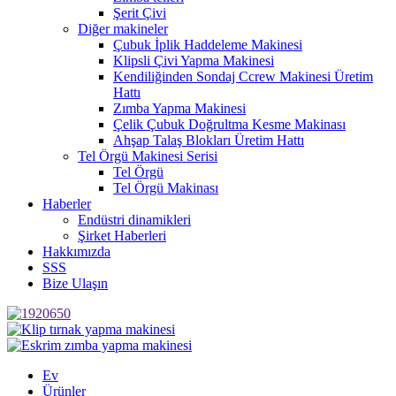
Şerit Çivi
Diğer makineler
Çubuk İplik Haddeleme Makinesi
Klipsli Çivi Yapma Makinesi
Kendiliğinden Sondaj Ccrew Makinesi Üretim
Hattı
Zımba Yapma Makinesi
Çelik Çubuk Doğrultma Kesme Makinası
Ahşap Talaş Blokları Üretim Hattı
Tel Örgü Makinesi Serisi
Tel Örgü
Tel Örgü Makinası
Haberler
Endüstri dinamikleri
Şirket Haberleri
Hakkımızda
SSS
Bize Ulaşın
Ev
Ürünler