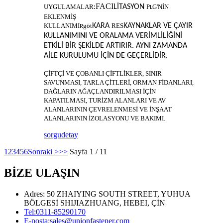
FACI
UYGULAMALAR
:
LİTASYON
P
G'NİN
L
EKLENMİŞ
KULLANIMI
göt
KARA
RES
KAYNAKLAR
VE ÇAYIR
R
KULLANIMINI VE ORALAMA VERİMLİLİĞİNİ
ETKİLİ BİR ŞEKİLDE ARTIRIR. AYNI ZAMANDA
AİLE KURULUMU İÇİN DE GEÇERLİDİR.
ÇİFTÇİ VE ÇOBANLI ÇİFTLİKLER, SINIR
SAVUNMASI, TARLA ÇİTLERİ, ORMAN FİDANLARI,
DAĞLARIN AĞAÇLANDIRILMASI İÇİN
KAPATILMASI, TURİZM ALANLARI VE AV
ALANLARININ ÇEVRELENMESİ VE İNŞAAT
ALANLARININ İZOLASYONU VE BAKIMI.
sorgu
detay
1
2
3
4
5
6
Sonraki >
>>
Sayfa 1 / 11
BİZE ULAŞIN
Adres: 50 ZHAIYING SOUTH STREET, YUHUA
BÖLGESİ SHIJIAZHUANG, HEBEI, ÇİN
Tel:
0311-85290170
E-posta:
sales@unionfastener.com