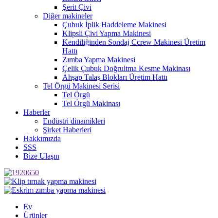
Şerit Çivi
Diğer makineler
Çubuk İplik Haddeleme Makinesi
Klipsli Çivi Yapma Makinesi
Kendiliğinden Sondaj Ccrew Makinesi Üretim
Hattı
Zımba Yapma Makinesi
Çelik Çubuk Doğrultma Kesme Makinası
Ahşap Talaş Blokları Üretim Hattı
Tel Örgü Makinesi Serisi
Tel Örgü
Tel Örgü Makinası
Haberler
Endüstri dinamikleri
Şirket Haberleri
Hakkımızda
SSS
Bize Ulaşın
Ev
Ürünler