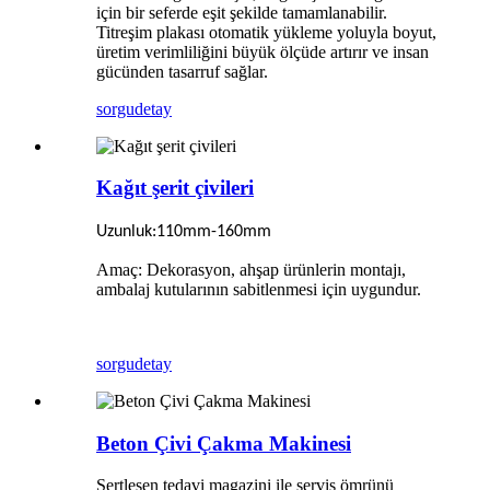
için bir seferde eşit şekilde tamamlanabilir.
Titreşim plakası otomatik yükleme yoluyla boyut,
üretim verimliliğini büyük ölçüde artırır ve insan
gücünden tasarruf sağlar.
sorgu
detay
Kağıt şerit çivileri
Uzunluk:
110mm-160mm
Amaç: Dekorasyon, ahşap ürünlerin montajı,
ambalaj kutularının sabitlenmesi için uygundur.
sorgu
detay
Beton Çivi Çakma Makinesi
Sertleşen tedavi magazini ile servis ömrünü