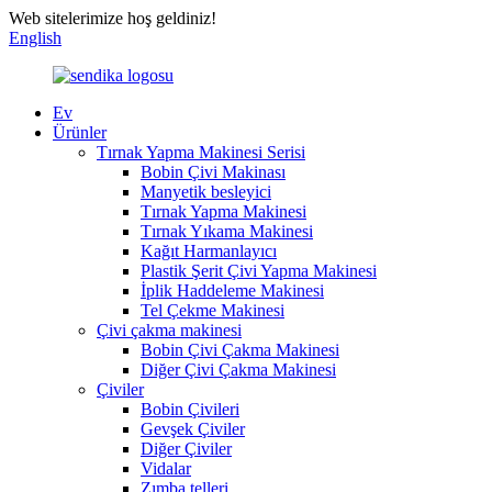
Web sitelerimize hoş geldiniz!
English
Ev
Ürünler
Tırnak Yapma Makinesi Serisi
Bobin Çivi Makinası
Manyetik besleyici
Tırnak Yapma Makinesi
Tırnak Yıkama Makinesi
Kağıt Harmanlayıcı
Plastik Şerit Çivi Yapma Makinesi
İplik Haddeleme Makinesi
Tel Çekme Makinesi
Çivi çakma makinesi
Bobin Çivi Çakma Makinesi
Diğer Çivi Çakma Makinesi
Çiviler
Bobin Çivileri
Gevşek Çiviler
Diğer Çiviler
Vidalar
Zımba telleri