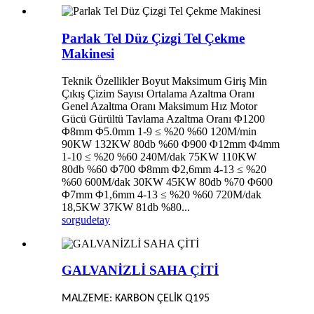
Parlak Tel Düz Çizgi Tel Çekme
Makinesi
Teknik Özellikler Boyut Maksimum Giriş Min
Çıkış Çizim Sayısı Ortalama Azaltma Oranı
Genel Azaltma Oranı Maksimum Hız Motor
Gücü Gürültü Tavlama Azaltma Oranı Φ1200
Φ8mm Φ5.0mm 1-9 ≤ %20 %60 120M/min
90KW 132KW 80db %60 Φ900 Φ12mm Φ4mm
1-10 ≤ %20 %60 240M/dak 75KW 110KW
80db %60 Φ700 Φ8mm Φ2,6mm 4-13 ≤ %20
%60 600M/dak 30KW 45KW 80db %70 Φ600
Φ7mm Φ1,6mm 4-13 ≤ %20 %60 720M/dak
18,5KW 37KW 81db %80...
sorgu
detay
GALVANİZLİ SAHA ÇİTİ
MALZEME: KARBON ÇELİK Q195