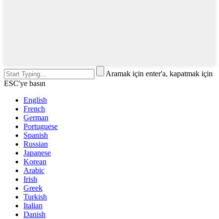
Aramak için enter'a, kapatmak için
ESC'ye basın
English
French
German
Portuguese
Spanish
Russian
Japanese
Korean
Arabic
Irish
Greek
Turkish
Italian
Danish