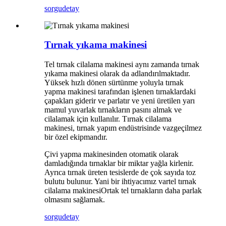
sorgu
detay
Tırnak yıkama makinesi
Tel tırnak cilalama makinesi aynı zamanda tırnak
yıkama makinesi olarak da adlandırılmaktadır.
Yüksek hızlı dönen sürtünme yoluyla tırnak
yapma makinesi tarafından işlenen tırnaklardaki
çapakları giderir ve parlatır ve yeni üretilen yarı
mamul yuvarlak tırnakların pasını almak ve
cilalamak için kullanılır. Tırnak cilalama
makinesi, tırnak yapım endüstrisinde vazgeçilmez
bir özel ekipmandır.
Çivi yapma makinesinden otomatik olarak
damladığında tırnaklar bir miktar yağla kirlenir.
Ayrıca tırnak üreten tesislerde de çok sayıda toz
bulutu bulunur. Yani bir ihtiyacımız var
tel tırnak
cilalama makinesi
Ortak tel tırnakların daha parlak
olmasını sağlamak.
sorgu
detay