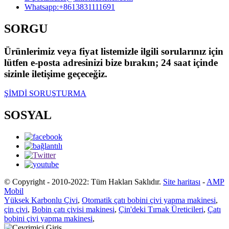
Whatsapp:
+8613831111691
SORGU
Ürünlerimiz veya fiyat listemizle ilgili sorularınız için
lütfen e-posta adresinizi bize bırakın; 24 saat içinde
sizinle iletişime geçeceğiz.
ŞİMDİ SORUŞTURMA
SOSYAL
© Copyright - 2010-2022: Tüm Hakları Saklıdır.
Site haritası
-
AMP
Mobil
Yüksek Karbonlu Çivi
,
Otomatik çatı bobini çivi yapma makinesi
,
çin çivi
,
Bobin çatı çivisi makinesi
,
Çin'deki Tırnak Üreticileri
,
Çatı
bobini çivi yapma makinesi
,